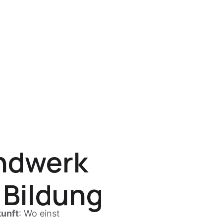
andwerk
 Bildung
kunft
: Wo einst