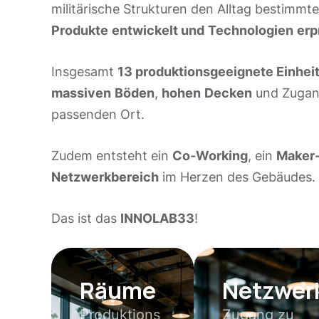
militärische Strukturen den Alltag bestimmt
Produkte
entwickelt und
Technologien
erp
Insgesamt
13 produktionsgeeignete Einhei
massiven
Böden
,
hohen
Decken
und Zugan
passenden Ort.
Zudem entsteht ein
Co-Working
, ein
Maker
Netzwerkbereich
im Herzen des Gebäudes.
Das ist das
INNOLAB33
!
Räume
Netzwer
Produktions
Zugang zu