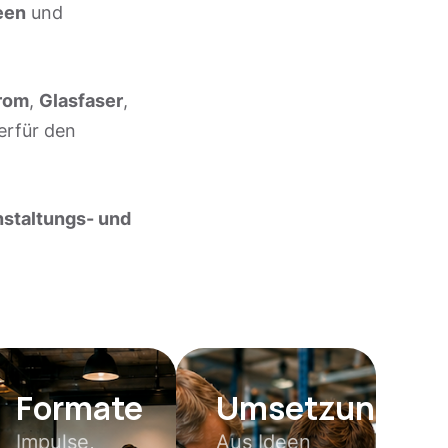
een
und
rom
,
Glasfaser
,
erfür den
nstaltungs- und
Formate
Umsetzung
Impulse,
Aus Ideen