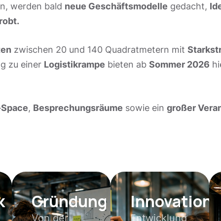
en, werden bald
neue Geschäftsmodelle
gedacht,
Id
robt.
ten
zwischen 20 und 140 Quadratmetern mit
Starkst
g zu einer
Logistikrampe
bieten ab
Sommer 2026
hi
-Space
,
Besprechungsräume
sowie ein
großer Vera
k
Gründung
Innovation
Von der
Entwicklung