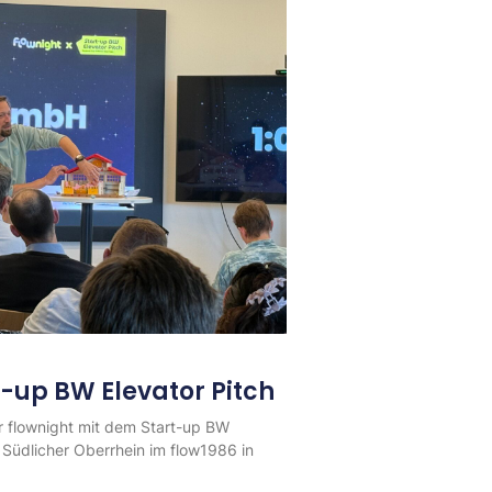
t-up BW Elevator Pitch
 flownight mit dem Start-up BW
 Südlicher Oberrhein im flow1986 in