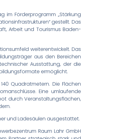
rag im Förderprogramm „Stärkung
onsinfrastrukturen“ gestellt. Das
ft, Arbeit und Tourismus Baden-
tionsumfeld weiterentwickelt. Das
ildungsträger aus den Bereichen
technischer Ausstattung, der die
bildungsformate ermöglicht.
 140 Quadratmetern. Die Flächen
romanschlüsse. Eine umlaufende
ebot durch Veranstaltungsflächen,
dern.
er und Ladesäulen ausgestattet.
nd Gewerbezentrum Raum Lahr GmbH
em Partner strategisch stark und