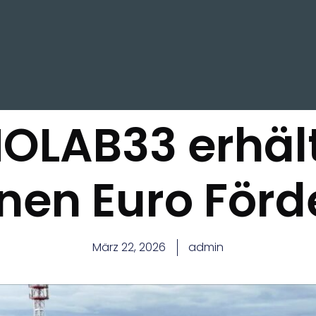
OLAB33 erhält
onen Euro För
März 22, 2026
admin