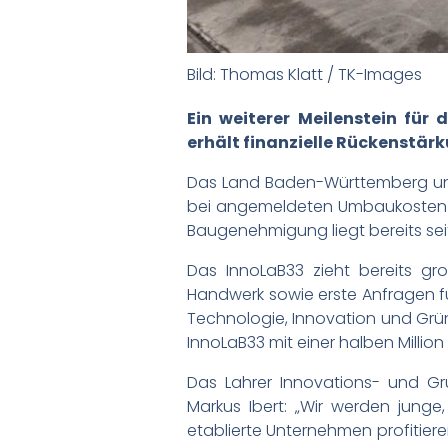
Bild: Thomas Klatt / TK-Images
Ein weiterer Meilenstein fü
erhält finanzielle Rückenstär
Das Land Baden-Württemberg und 
bei angemeldeten Umbaukosten vo
Baugenehmigung liegt bereits sei
Das InnoLaB33 zieht bereits gro
Handwerk sowie erste Anfragen fü
Technologie, Innovation und Grün
InnoLaB33 mit einer halben Million 
Das Lahrer Innovations- und G
Markus Ibert: „Wir werden jung
etablierte Unternehmen profitier