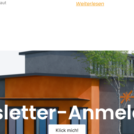
raut
Weiterlesen
letter-Anme
Klick mich!