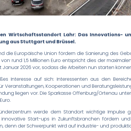
r den Wirtschaftsstandort Lahr: Das Innovations- 
kung aus Stuttgart und Brüssel.
die Europäische Union fördern die Sanierung des Gebäud
n rund 1,5 Millionen Euro entspricht dies der maximalen
t Januar 2026 vor, sodass die Arbeiten nun starten könne
ßes Interesse auf sich: Interessenten aus den Bereich
r Veranstaltungen, Kooperationen und Beratungsleistung
dung liegen vor. Die Sparkasse Offenburg/Ortenau unter
Euro.
ründerzentrum werde dem Standort wichtige Impulse g
e, innovative Start-ups in Zukunftsbranchen fördern u
en, denn der Schwerpunkt wird auf industrie- und produkti