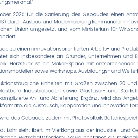
llungsmerkmal.“
ember 2025 für die Sanierung des Gebäudes einen Ant
IS) durch Ausbau und Modernisierung kommunaler Innovati
chen Union umgesetzt und vom Ministerium für Wirtscha
nziert.
de zu einem innovationsorientierten Arbeits- und Produk
tet sich insbesondere an Gründer, Unternehmen und B
erk. Herzstück ist ein Maker-Space mit entsprechender 
ktionsmodellen sowie Workshops, Ausbildungs- und Weiter
uktionstaugliche Einheiten mit Größen zwischen 20 und
lastbare Industrieböden sowie Glasfaser- und Starkst
komplizierte An- und Ablieferung. Ergänzt wird das Ang
ormate, die Austausch, Kooperation und Innovation för
ird das Gebäude zudem mit Photovoltaik, Batteriespeich
adt Lahr sieht Ibert im Vierklang aus der Industrie- u
ischen Wirtschaftsförderer sowie nectanet als regional