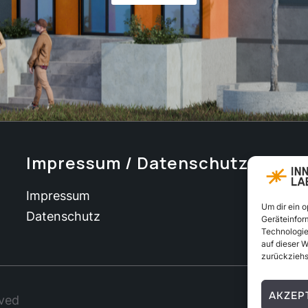
Impressum / Datenschutz
Impressum
Um dir ein 
Datenschutz
Geräteinfor
Technologie
auf dieser W
zurückziehs
AKZEP
rved