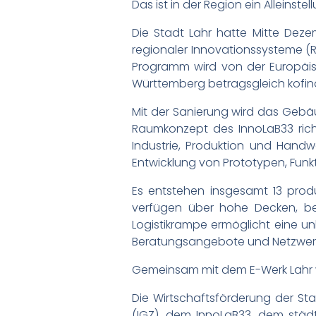
Das ist in der Region ein Alleinste
Die Stadt Lahr hatte Mitte Dez
regionaler Innovationssysteme (R
Programm wird von der Europäis
Württemberg betragsgleich kofina
Mit der Sanierung wird das Gebäu
Raumkonzept des InnoLaB33 rich
Industrie, Produktion und Handw
Entwicklung von Prototypen, Fun
Es entstehen insgesamt 13 prod
verfügen über hohe Decken, be
Logistikrampe ermöglicht eine un
Beratungsangebote und Netzwerkf
Gemeinsam mit dem E-Werk Lahr w
Die Wirtschaftsförderung der St
(IGZ), dem InnoLaB33, dem städt