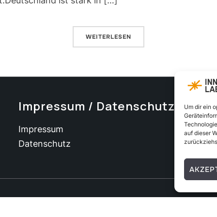
t:Deutschland ist stark in […]
WEITERLESEN
Impressum / Datenschutz
Um dir ein 
Geräteinfor
Technologie
Impressum
auf dieser W
zurückziehs
Datenschutz
AKZEP
rved