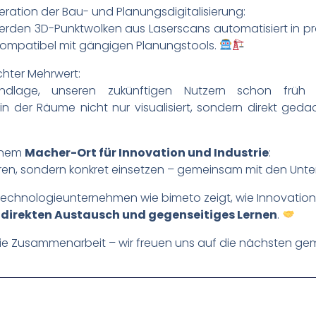
ration der Bau- und Planungsdigitalisierung:
 werden 3D-Punktwolken aus Laserscans automatisiert in 
d kompatibel mit gängigen Planungstools.
chter Mehrwert:
ndlage, unseren zukünftigen Nutzern schon frü
in der Räume nicht nur visualisiert, sondern direkt geda
einem
Macher-Ort für Innovation und Industrie
:
ren, sondern konkret einsetzen – gemeinsam mit den Unter
echnologieunternehmen wie bimeto zeigt, wie Innovation 
direkten Austausch und gegenseitiges Lernen
.
 die Zusammenarbeit – wir freuen uns auf die nächsten ge