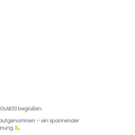
NOLAB33 begrüßen.
k aufgenommen – ein spannender
lanung.