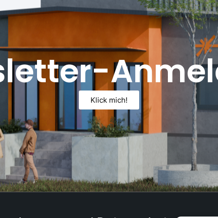
letter-Anme
Klick mich!